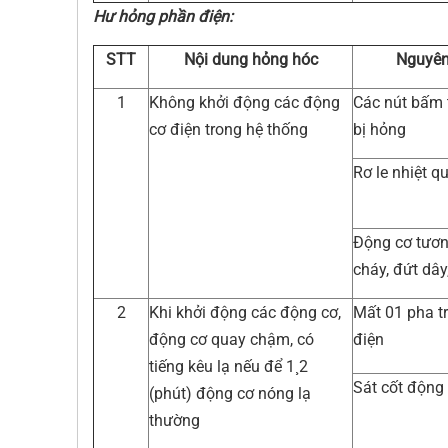
Hư hỏng phần điện:
STT
Nội dung hỏng hóc
Nguyên
1
Không khởi động các động
Các nút bấm
cơ điện trong hệ thống
bị hỏng
Rơ le nhiệt qu
Động cơ tươn
cháy, đứt dây,
2
Khi khởi động các động cơ,
Mất 01 pha t
động cơ quay chậm, có
điện
tiếng kêu lạ nếu để 1¸2
Sát cốt động
(phút) động cơ nóng lạ
thường