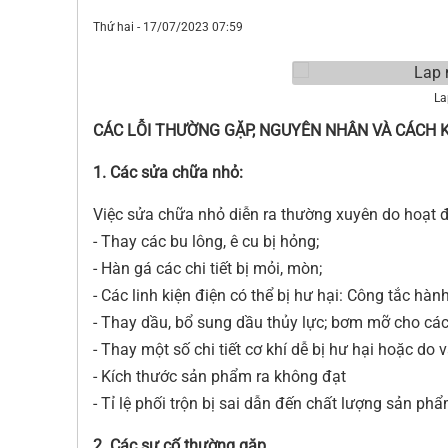
Thứ hai - 17/07/2023 07:59
La
CÁC LỖI THƯỜNG GẶP, NGUYÊN NHÂN VÀ CÁCH
1. Các sửa chữa nhỏ:
Việc sửa chữa nhỏ diễn ra thường xuyên do hoạt 
- Thay các bu lông, ê cu bị hỏng;
- Hàn gá các chi tiết bị mỏi, mòn;
- Các linh kiện điện có thể bị hư hại: Công tắc hành
- Thay dầu, bổ sung dầu thủy lực; bơm mỡ cho các vị
- Thay một số chi tiết cơ khí dễ bị hư hại hoặc do
- Kích thước sản phẩm ra không đạt
- Tỉ lệ phối trộn bị sai dẫn đến chất lượng sản p
2. Các sự cố thường gặp