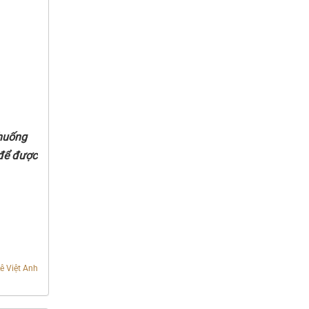
 huống
 để được
ê Việt Anh