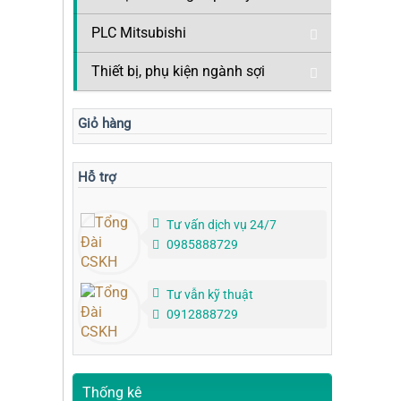
PLC Mitsubishi
Thiết bị, phụ kiện ngành sợi
Giỏ hàng
Hỗ trợ
Tư vấn dịch vụ 24/7
0985888729
Tư vẫn kỹ thuật
0912888729
Thống kê