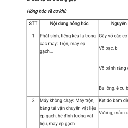
Hỏng hóc về cơ khí:
STT
Nội dung hỏng hóc
Nguyên
1
Phát sinh, tiếng kêu lạ trong
Gãy vỡ các cơ
các máy: Trộn, máy ép
Vỡ bạc, bi
gạch...
Vỡ bánh răng 
Bu lông, ê cu 
2
Máy không chạy: Máy trộn,
Kẹt do bám dí
băng tải vận chuyển vật liệu
Vướng, mắc cá
ép gạch, hệ định lượng vật
liệu, máy ép gạch