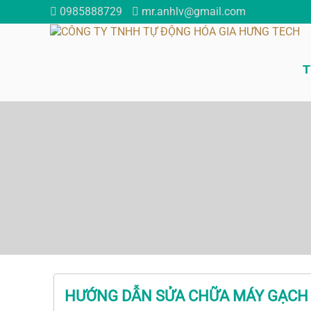
0985888729
mr.anhlv@gmail.com
T
HƯỚNG DẪN SỬA CHỮA MÁY GẠCH 