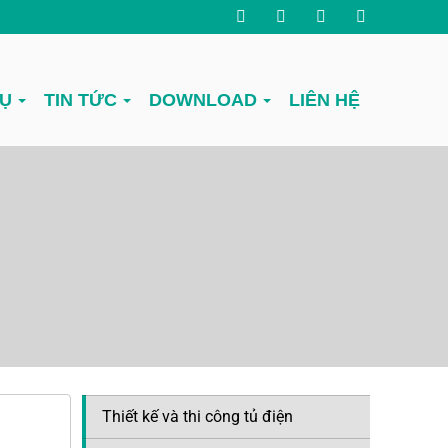
VỤ
TIN TỨC
DOWNLOAD
LIÊN HỆ
Thiết kế và thi công tủ điện