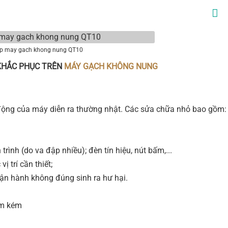
p may gach khong nung QT10
 KHẮC PHỤC TRÊN
MÁY GẠCH KHÔNG NUNG
động của máy diễn ra thường nhật. Các sửa chữa nhỏ bao gồm:
 trình (do va đập nhiều); đèn tín hiệu, nút bấm,...
 trí cần thiết;
 vận hành không đúng sinh ra hư hại.
hẩm kém