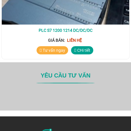
PLC S7 1200 1214 DC/DC/DC
GIÁ BÁN:
LIÊN HỆ
Tư vấn ngay
CHi tiết
YÊU CẦU TƯ VẤN