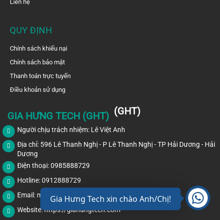
Liên hệ
QUY ĐỊNH
Chính sách khiếu nại
Chính sách bảo mật
Thanh toán trực tuyến
Điều khoản sử dụng
(GHT)
GIA HƯNG TECH (GHT)
Người chịu trách nhiệm: Lê Việt Anh
Địa chỉ: 596 Lê Thanh Nghị - P Lê Thanh Nghị - TP Hải Dương - Hải
Dương
Điện thoại: 0985888729
Hotline: 0912888729
Email:
mr.anhlv@gmail.com
Gia Hưng Tech xin chào Anh/Chị!
Website:
https://giahungtech.com