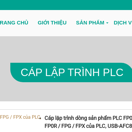
RANG CHỦ
GIỚI THIỆU
SẢN PHẨM
DỊCH 
CÁP LẬP TRÌNH PLC
Cáp lập trình dòng sản phẩm PLC FP0
FP0R / FPG / FPX của PLC, USB-AFC