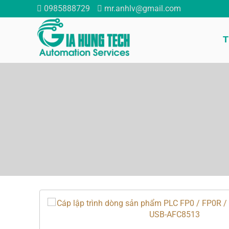
0985888729
mr.anhlv@gmail.com
T