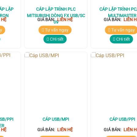
ÁP LẬP
CÁP LẬP TRÌNH PLC
CÁP LẬP TRÌNH PC
MRON
MITSUBISHI DÒNG FX USB/SC
MULTIMASTER
 HỆ
GIÁ BÁN:
LIÊN HỆ
GIÁ BÁN:
LIÊN H
09
y
Tư vấn ngay
Tư vấn ngay
CHi tiết
CHi tiết
SB/PPI
CÁP USB/MPI
CÁP USB/PPI
ER
 HỆ
GIÁ BÁN:
LIÊN HỆ
GIÁ BÁN:
LIÊN H