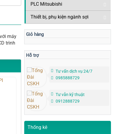
PLC Mitsubishi
Thiết bị, phụ kiện ngành sợi
Giỏ hàng
 với máy
CD trình
Hỗ trợ
Tư vấn dịch vụ 24/7
0985888729
Tư vẫn kỹ thuật
0912888729
Thống kê