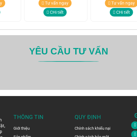
y
Tư vấn ngay
Tư vấn ngay
CHi tiết
CHi tiết
YÊU CẦU TƯ VẤN
THÔNG TIN
QUY ĐỊNH
h
ặt,
Giới thiệu
Chính sách khiếu nại
ệp
Sản phẩm
Chính sách bảo mật