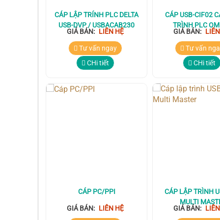
CÁP LẬP TRÍNH PLC DELTA
CÁP USB-CIF02 C
USB-DVP / USBACAB230
TRÌNH PLC O
GIÁ BÁN:
LIÊN HỆ
GIÁ BÁN:
LIÊN
Tư vấn ngay
Tư vấn nga
CHi tiết
CHi tiết
CÁP PC/PPI
CÁP LẬP TRÌNH U
MULTI MAST
GIÁ BÁN:
LIÊN HỆ
GIÁ BÁN:
LIÊN