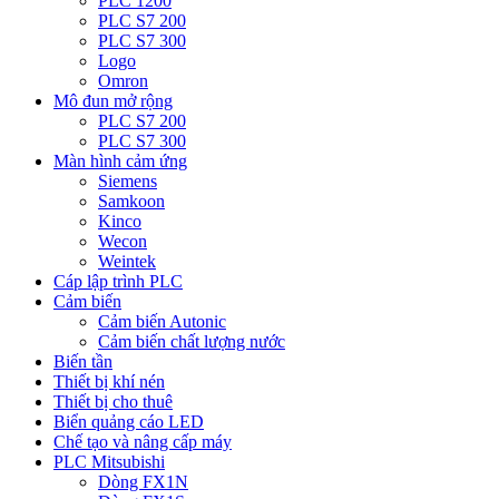
PLC 1200
PLC S7 200
PLC S7 300
Logo
Omron
Mô đun mở rộng
PLC S7 200
PLC S7 300
Màn hình cảm ứng
Siemens
Samkoon
Kinco
Wecon
Weintek
Cáp lập trình PLC
Cảm biến
Cảm biến Autonic
Cảm biến chất lượng nước
Biến tần
Thiết bị khí nén
Thiết bị cho thuê
Biển quảng cáo LED
Chế tạo và nâng cấp máy
PLC Mitsubishi
Dòng FX1N