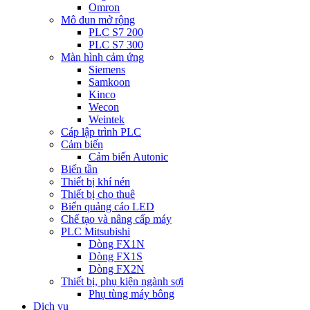
Omron
Mô đun mở rộng
PLC S7 200
PLC S7 300
Màn hình cảm ứng
Siemens
Samkoon
Kinco
Wecon
Weintek
Cáp lập trình PLC
Cảm biến
Cảm biến Autonic
Biến tần
Thiết bị khí nén
Thiết bị cho thuê
Biển quảng cáo LED
Chế tạo và nâng cấp máy
PLC Mitsubishi
Dòng FX1N
Dòng FX1S
Dòng FX2N
Thiết bị, phụ kiện ngành sợi
Phụ tùng máy bông
Dịch vụ