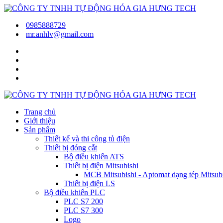
0985888729
mr.anhlv@gmail.com
Trang chủ
Giới thiệu
Sản phẩm
Thiết kế và thi công tủ điện
Thiết bị đóng cắt
Bộ điều khiển ATS
Thiết bị điện Mitsubishi
MCB Mitsubishi - Aptomat dạng tép Mitsubis
Thiết bị điện LS
Bộ điều khiển PLC
PLC S7 200
PLC S7 300
Logo