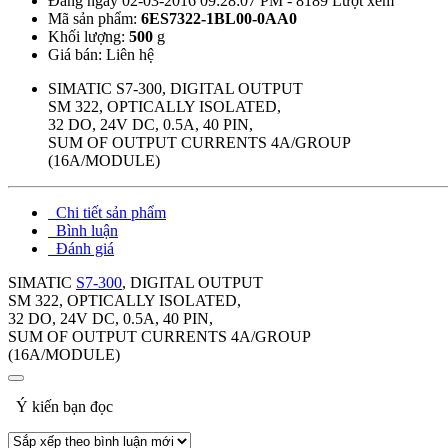
Đăng ngày 02-03-2016 09:28:07 PM - 8189 Lượt xem
Mã sản phẩm:
6ES7322-1BL00-0AA0
Khối lượng:
500
g
Giá bán:
Liên hệ
SIMATIC S7-300, DIGITAL OUTPUT
SM 322, OPTICALLY ISOLATED,
32 DO, 24V DC, 0.5A, 40 PIN,
SUM OF OUTPUT CURRENTS 4A/GROUP
(16A/MODULE)
Chi tiết sản phẩm
Bình luận
Đánh giá
SIMATIC
S7-300
, DIGITAL OUTPUT
SM 322, OPTICALLY ISOLATED,
32 DO, 24V DC, 0.5A, 40 PIN,
SUM OF OUTPUT CURRENTS 4A/GROUP
(16A/MODULE)
Ý kiến bạn đọc