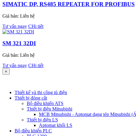
SIMATIC DP, RS485 REPEATER FOR PROFIBUS
Giá bán:
Liên hệ
Tư vấn ngay
CHi tiết
SM 321 32DI
Giá bán:
Liên hệ
Tư vấn ngay
CHi tiết
×
Thiết kế và thi công tủ điện
Thiết bị đóng cắt
Bộ điều khiển ATS
Thiết bị điện Mitsubishi
MCB Mitsubishi - Aptomat dạng tép Mitsubishi (Át
Thiết bị điện LS
Aptomat khối LS
Bộ điều khiển PLC