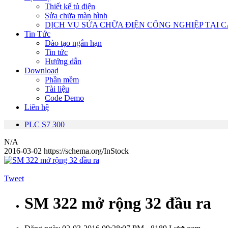
Thiết kế tủ điện
Sửa chữa màn hình
DỊCH VỤ SỬA CHỮA ĐIỆN CÔNG NGHIỆP TẠI C
Tin Tức
Đào tạo ngắn hạn
Tin tức
Hướng dẫn
Download
Phần mềm
Tài liệu
Code Demo
Liên hệ
PLC S7 300
N/A
2016-03-02
https://schema.org/InStock
Tweet
SM 322 mở rộng 32 đầu ra