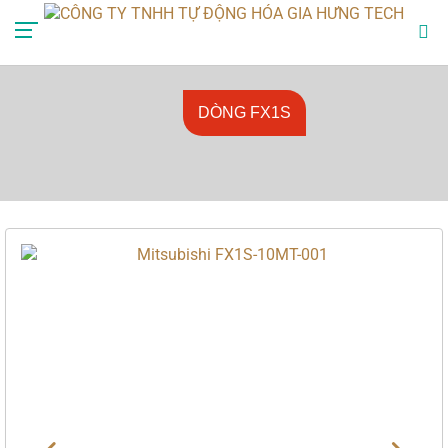
0985888729
mr.anhlv@gmail.com
DÒNG FX1S