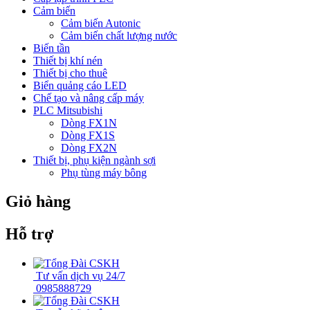
Cảm biến
Cảm biến Autonic
Cảm biến chất lượng nước
Biến tần
Thiết bị khí nén
Thiết bị cho thuê
Biển quảng cáo LED
Chế tạo và nâng cấp máy
PLC Mitsubishi
Dòng FX1N
Dòng FX1S
Dòng FX2N
Thiết bị, phụ kiện ngành sợi
Phụ tùng máy bông
Giỏ hàng
Hỗ trợ
Tư vấn dịch vụ 24/7
0985888729