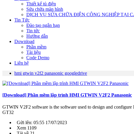
Thiết kế tủ điện
Sửa chữa màn hình
DỊCH VỤ SỬA CHỮA ĐIỆN CÔNG NGHIỆP TẠI C
Tin Tức
Đào tạo ngắn hạn
Tin tức
Hướng dẫn
Download
Phần mềm
Tài liệu
Code Demo
Liên hệ
hmi gtwin v2f2 panasonic googledrive
[Download] Phần mềm lập trình HMI GTWIN V2F2 Panasonic
GTWIN V2F2 software is the software used to design and configur
GT32
Gửi lên: 05:55 17/07/2023
Xem 1109
Tải về 21