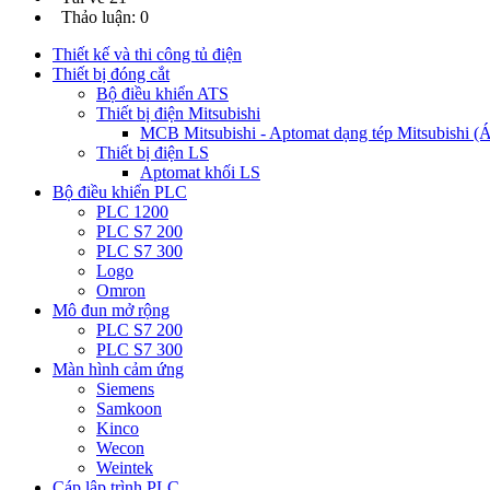
Thảo luận: 0
Thiết kế và thi công tủ điện
Thiết bị đóng cắt
Bộ điều khiển ATS
Thiết bị điện Mitsubishi
MCB Mitsubishi - Aptomat dạng tép Mitsubishi (Át
Thiết bị điện LS
Aptomat khối LS
Bộ điều khiển PLC
PLC 1200
PLC S7 200
PLC S7 300
Logo
Omron
Mô đun mở rộng
PLC S7 200
PLC S7 300
Màn hình cảm ứng
Siemens
Samkoon
Kinco
Wecon
Weintek
Cáp lập trình PLC