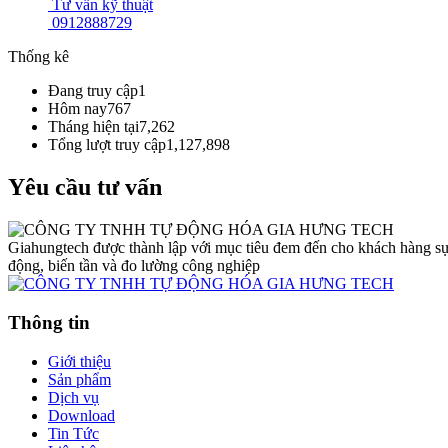
Tư vẫn kỹ thuật
0912888729
Thống kê
Đang truy cập
1
Hôm nay
767
Tháng hiện tại
7,262
Tổng lượt truy cập
1,127,898
Yêu cầu tư vấn
Giahungtech được thành lập với mục tiêu đem đến cho khách hàng sự lự
động, biến tần và đo lường công nghiệp
Thông tin
Giới thiệu
Sản phẩm
Dịch vụ
Download
Tin Tức