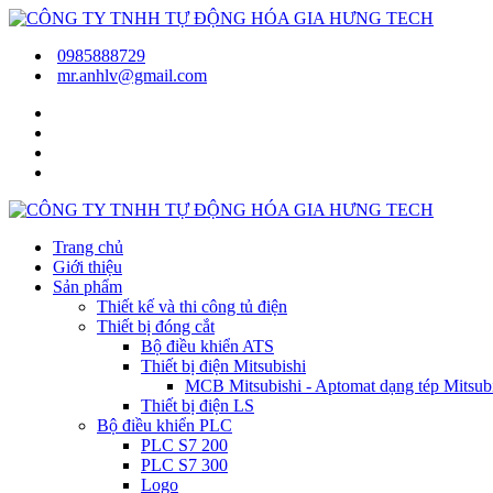
0985888729
mr.anhlv@gmail.com
Trang chủ
Giới thiệu
Sản phẩm
Thiết kế và thi công tủ điện
Thiết bị đóng cắt
Bộ điều khiển ATS
Thiết bị điện Mitsubishi
MCB Mitsubishi - Aptomat dạng tép Mitsubis
Thiết bị điện LS
Bộ điều khiển PLC
PLC S7 200
PLC S7 300
Logo