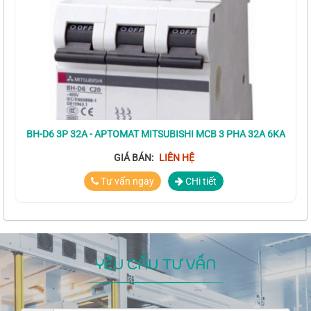
BH-D6 3P 32A - APTOMAT MITSUBISHI MCB 3 PHA 32A 6KA
GIÁ BÁN:
LIÊN HỆ
Tư vấn ngay
CHi tiết
YÊU CẦU TƯ VẤN