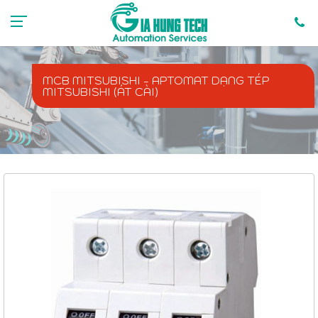
0985888729
mr.anhlv@gmail.com
MCB MITSUBISHI - APTOMAT DẠNG TÉP
MITSUBISHI (ÁT CÀI)