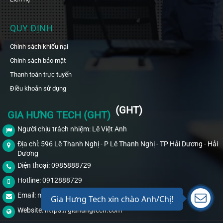
QUY ĐỊNH
Chính sách khiếu nại
Chính sách bảo mật
Thanh toán trực tuyến
Điều khoản sử dụng
(GHT)
GIA HƯNG TECH (GHT)
Người chịu trách nhiệm: Lê Việt Anh
Địa chỉ: 596 Lê Thanh Nghị - P Lê Thanh Nghị - TP Hải Dương - Hải
Dương
Điện thoại: 0985888729
Hotline: 0912888729
Email:
mr.anhlv@gmail.com
Gia Hưng Tech xin chào Anh/Chị!
Website:
https://giahungtech.com