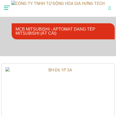
0985888729
mr.anhlv@gmail.com
MCB MITSUBISHI - APTOMAT DẠNG TÉP
MITSUBISHI (ÁT CÀI)