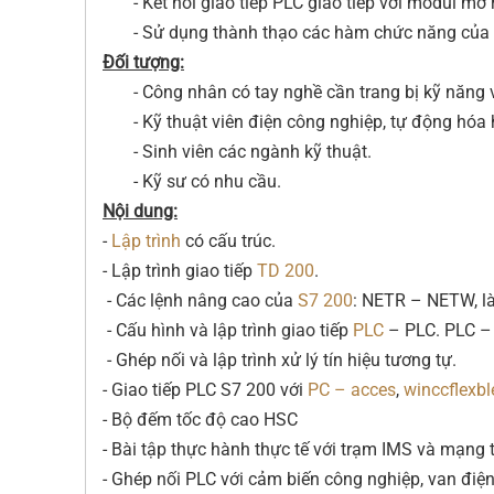
- Kết nối giao tiếp PLC giao tiếp với modul mở 
- Sử dụng thành thạo các hàm chức năng của
Đối tượng:
- Công nhân có tay nghề cần trang bị kỹ năng v
- Kỹ thuật viên điện công nghiệp, tự động hóa h
- Sinh viên các ngành kỹ thuật.
- Kỹ sư có nhu cầu.
Nội dung:
-
Lập trình
có cấu trúc.
- Lập trình giao tiếp
TD 200
.
- Các lệnh nâng cao của
S7 200
: NETR – NETW, là
- Cấu hình và lập trình giao tiếp
PLC
– PLC. PLC –
- Ghép nối và lập trình xử lý tín hiệu tương tự.
- Giao tiếp PLC S7 200 với
PC – acces
,
winccflexbl
- Bộ đếm tốc độ cao HSC
- Bài tập thực hành thực tế với trạm IMS và mạng
- Ghép nối PLC với cảm biến công nghiệp, van điệ