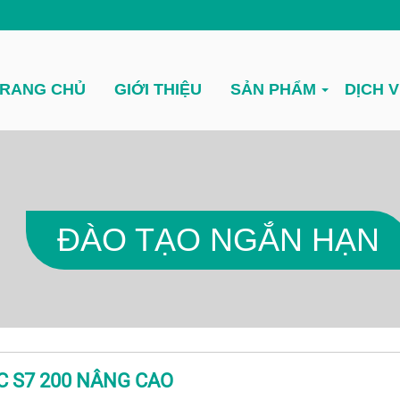
RANG CHỦ
GIỚI THIỆU
SẢN PHẨM
DỊCH 
ĐÀO TẠO NGẮN HẠN
C S7 200 NÂNG CAO