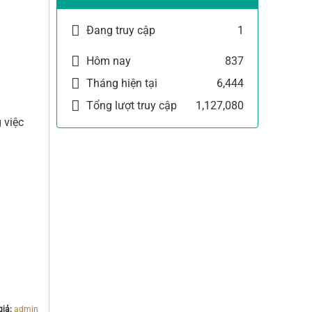
Đang truy cập
1
Hôm nay
837
Tháng hiện tại
6,444
Tổng lượt truy cập
1,127,080
 việc
giả:
admin