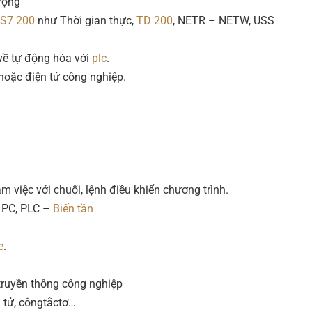
rộng
S7 200
như Thời gian thực,
TD 200
, NETR – NETW, USS
ề tự động hóa với
plc
.
oặc điện tử công nghiệp.
m việc với chuối, lệnh điều khiển chương trình.
 PC, PLC –
Biến tần
e
.
 truyền thông công nghiệp
n tử, côngtắctơ…