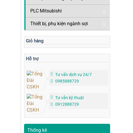
PLC Mitsubishi
Thiết bị, phụ kiện ngành sợi
Giỏ hàng
Hỗ trợ
Tư vấn dịch vụ 24/7
0985888729
Tư vẫn kỹ thuật
0912888729
Thống kê