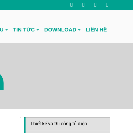
VỤ
TIN TỨC
DOWNLOAD
LIÊN HỆ
Thiết kế và thi công tủ điện