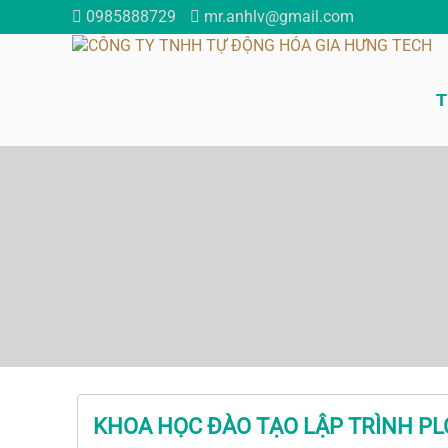
0985888729
mr.anhlv@gmail.com
T
KHOA HỌC ĐÀO TẠO LẬP TRÌNH PL