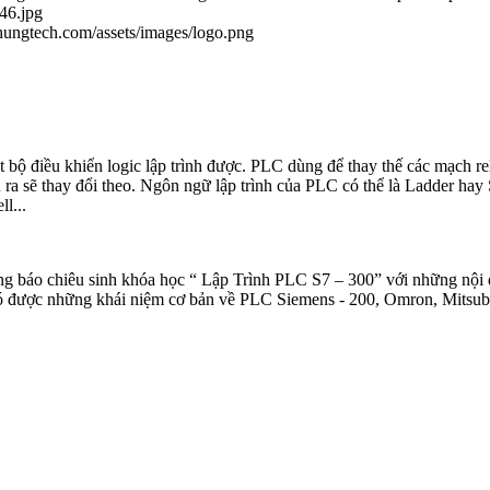
46.jpg
ahungtech.com/assets/images/logo.png
t bộ điều khiển logic lập trình được. PLC dùng để thay thế các mạch re
đầu ra sẽ thay đổi theo. Ngôn ngữ lập trình của PLC có thể là Ladder h
l...
 báo chiêu sinh khóa học “ Lập Trình PLC S7 – 300” với những nội 
 có được những khái niệm cơ bản về PLC Siemens - 200, Omron, Mitsubi