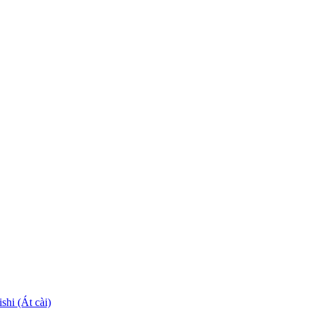
hi (Át cài)