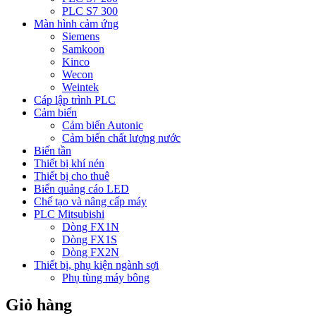
PLC S7 300
Màn hình cảm ứng
Siemens
Samkoon
Kinco
Wecon
Weintek
Cáp lập trình PLC
Cảm biến
Cảm biến Autonic
Cảm biến chất lượng nước
Biến tần
Thiết bị khí nén
Thiết bị cho thuê
Biển quảng cáo LED
Chế tạo và nâng cấp máy
PLC Mitsubishi
Dòng FX1N
Dòng FX1S
Dòng FX2N
Thiết bị, phụ kiện ngành sợi
Phụ tùng máy bông
Giỏ hàng