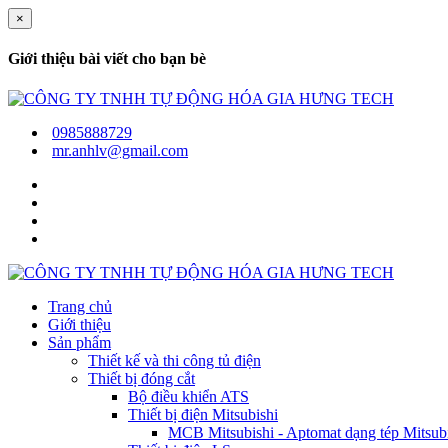
×
Giới thiệu bài viết cho bạn bè
0985888729
mr.anhlv@gmail.com
Trang chủ
Giới thiệu
Sản phẩm
Thiết kế và thi công tủ điện
Thiết bị đóng cắt
Bộ điều khiển ATS
Thiết bị điện Mitsubishi
MCB Mitsubishi - Aptomat dạng tép Mitsubis