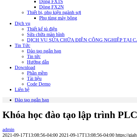
Dòng FX1S
Dòng FX2N
Thiết bị, phụ kiện ngành sợi
Phụ tùng máy bông
Dịch vụ
Thiết kế tủ điện
Sửa chữa màn hình
DỊCH VỤ SỬA CHỮA ĐIỆN CÔNG NGHIỆP TẠI C
Tin Tức
Đào tạo ngắn hạn
Tin tức
Hướng dẫn
Download
Phần mềm
Tài liệu
Code Demo
Liên hệ
Đào tạo ngắn hạn
Khóa học đào tạo lập trình PLC
admin
2021-09-17T13:08:56-04:00
2021-09-17T13:08:56-04:00
https://gi