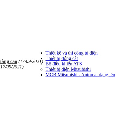
Thiết kế và thi công tủ điện
Thiết bị đóng cắt
nâng cao
(17/09/2021)
Bộ điều khiển ATS
(17/09/2021)
Thiết bị điện Mitsubishi
MCB Mitsubishi - Aptomat dạng tép