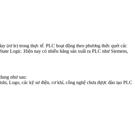
lay (rơ le) trong thực tế. PLC hoạt động theo phương thức quét các
ay State Logic. Hiện nay có nhiều hãng sản xuất ra PLC như Siemens,
dung như sau:
shi, Logo, các kỹ sư điện, cơ khí, công nghệ chưa đựợc đào tạo PLC