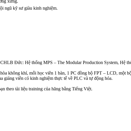
ương xứng.
đội ngũ kỹ sư giàu kinh nghiệm.
ập từ CHLB Đức: Hệ thống MPS – The Modular Production System, Hệ t
iều hòa không khí, mỗi học viên 1 bàn, 1 PC đồng bộ FPT – LCD, mộ
ủa giảng viên có kinh nghiệm thực tế về PLC và tự động hóa.
theo tài liệu training của hãng bằng Tiếng Việt.