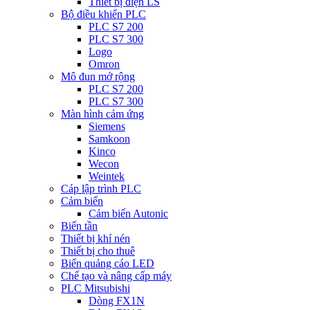
Thiết bị điện LS
Bộ điều khiển PLC
PLC S7 200
PLC S7 300
Logo
Omron
Mô đun mở rộng
PLC S7 200
PLC S7 300
Màn hình cảm ứng
Siemens
Samkoon
Kinco
Wecon
Weintek
Cáp lập trình PLC
Cảm biến
Cảm biến Autonic
Biến tần
Thiết bị khí nén
Thiết bị cho thuê
Biển quảng cáo LED
Chế tạo và nâng cấp máy
PLC Mitsubishi
Dòng FX1N