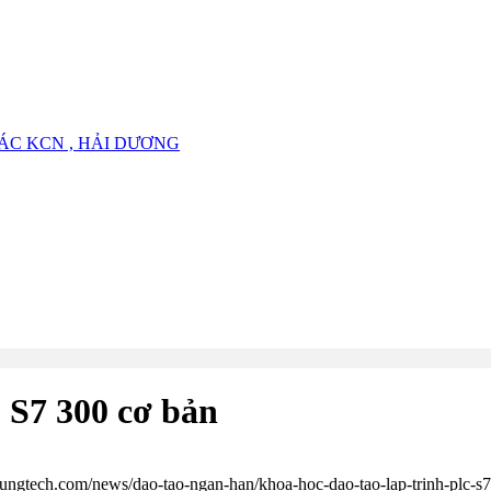
ÁC KCN , HẢI DƯƠNG
 S7 300 cơ bản
ahungtech.com/news/dao-tao-ngan-han/khoa-hoc-dao-tao-lap-trinh-plc-s