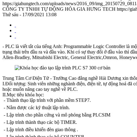
https://giahungtech.com/uploads/news/2016_09/img_20150729_0811
CÔNG TY TNHH TỰ ĐỘNG HÓA GIA HƯNG TECH
https://gi
Thứ sáu - 17/09/2021 13:08
- PLC là viết tắt của tiếng Anh: Programmable Logic Controller là mộ
trạng thái trên đầu ra và đầu vào. Khi có sự thay đổi ở đầu vào thì 
Allen-Bradley, Mitsubishi Electric, General Electric,Omron, Honeywel
Trung Tâm Cơ Điện Tử - Trường Cao đẳng nghề Hải Dương xin thông
I.Đối tượng: Sinh viên những nghành điện, điện tử, tự động hoá đã
hoặc muốn nâng cao tay nghề về PLC.
II.Mục tiêu khóa học:
- Thành thạo lập trình với phần mềm STEP7.
- Nắm được các kỹ thuật lập trình.
- Lập trình cho phần cứng và mô phỏng bằng PLCSIM
- Lập trình thành thạo các bộ TIMER.
- Lập trình điều khiển đèn giao thông .
- Lập trình thành thạo các bộ COUNTER.