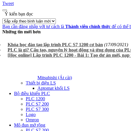
Tweet
Ý kiến bạn đọc
Bạn cần đăng nhập với tư cách là
Thành viên chính thức
để có thể 
Những tin mới hơn
Khóa học đào tạo lập trình PLC S7 1200 cơ bản
(17/09/2021)
PLC là gì? Cấu tạo, nguyên lý hoạt động và ứng dụng của P
[Học online] Lập trình PLC 1200 - Bài 1: Tạo dự án mới, nạ
Mitsubishi (Át cài)
Thiết bị điện LS
Aptomat khối LS
Bộ điều khiển PLC
PLC 1200
PLC S7 200
PLC S7 300
Logo
Omron
Mô đun mở rộng
PLC S7 200