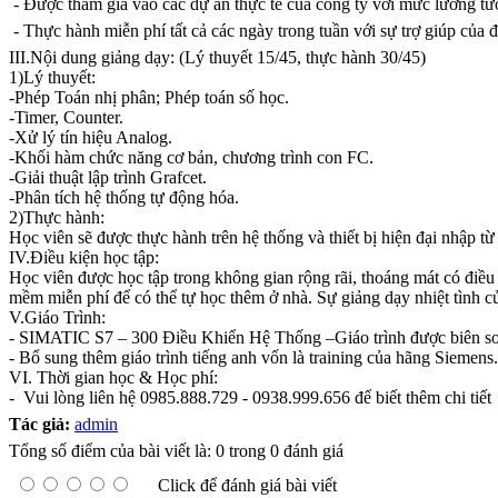
- Được tham gia vào các dự án thực tế của công ty với mức lương t
- Thực hành miễn phí tất cả các ngày trong tuần với sự trợ giúp của 
III.Nội dung giảng dạy: (Lý thuyết 15/45, thực hành 30/45)
1)Lý thuyết:
-Phép Toán nhị phân; Phép toán số học.
-Timer, Counter.
-Xử lý tín hiệu Analog.
-Khối hàm chức năng cơ bản, chương trình con FC.
-Giải thuật lập trình Grafcet.
-Phân tích hệ thống tự động hóa.
2)Thực hành:
Học viên sẽ được thực hành trên hệ thống và thiết bị hiện đại nh
IV.Điều kiện học tập:
Học viên được học tập trong không gian rộng rãi, thoáng mát có đ
mềm miễn phí để có thể tự học thêm ở nhà. Sự giảng dạy nhiệt tình c
V.Giáo Trình:
- SIMATIC S7 – 300 Điều Khiển Hệ Thống –Giáo trình được biên soạn 
- Bổ sung thêm giáo trình tiếng anh vốn là training của hãng Siemens.
VI. Thời gian học & Học phí:
- Vui lòng liên hệ 0985.888.729 - 0938.999.656 để biết thêm chi tiết
Tác giả:
admin
Tổng số điểm của bài viết là: 0 trong 0 đánh giá
Click để đánh giá bài viết