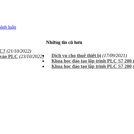
bình luận
Những tin cũ hơn
LC?
(21/10/2022)
Dịch vụ cho thuê thiết bị
(17/09/2021)
p vào PLC
(23/10/2022)
Khoa học đào tạo lập trình PLC S7 200 
Khoa học đào tạo lập trình PLC S7 200