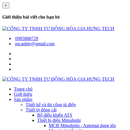
×
Giới thiệu bài viết cho bạn bè
0985888729
mr.anhlv@gmail.com
Trang chủ
Giới thiệu
Sản phẩm
Thiết kế và thi công tủ điện
Thiết bị đóng cắt
Bộ điều khiển ATS
Thiết bị điện Mitsubishi
MCB Mitsubishi - Aptomat dạng tép