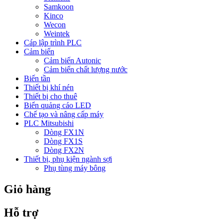
Samkoon
Kinco
Wecon
Weintek
Cáp lập trình PLC
Cảm biến
Cảm biến Autonic
Cảm biến chất lượng nước
Biến tần
Thiết bị khí nén
Thiết bị cho thuê
Biển quảng cáo LED
Chế tạo và nâng cấp máy
PLC Mitsubishi
Dòng FX1N
Dòng FX1S
Dòng FX2N
Thiết bị, phụ kiện ngành sợi
Phụ tùng máy bông
Giỏ hàng
Hỗ trợ