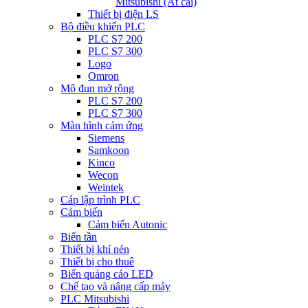
Mitsubishi (Át cài)
Thiết bị điện LS
Bộ điều khiển PLC
PLC S7 200
PLC S7 300
Logo
Omron
Mô đun mở rộng
PLC S7 200
PLC S7 300
Màn hình cảm ứng
Siemens
Samkoon
Kinco
Wecon
Weintek
Cáp lập trình PLC
Cảm biến
Cảm biến Autonic
Biến tần
Thiết bị khí nén
Thiết bị cho thuê
Biển quảng cáo LED
Chế tạo và nâng cấp máy
PLC Mitsubishi