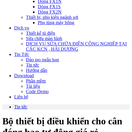
Dòng FX1N
Dòng FX1S
Dòng FX2N
Thiết bị, phụ kiện ngành sợi
Phụ tùng máy bông
Dịch vụ
Thiết kế tủ điện
Sửa chữa màn hình
DỊCH VỤ SỬA CHỮA ĐIỆN CÔNG NGHIỆP TẠI
CÁC KCN , HẢI DƯƠNG
Tin Tức
Đào tạo ngắn hạn
Tin tức
Hướng dẫn
Download
Phần mềm
Tài liệu
Code Demo
Liên hệ
Tin tức
Bộ thiết bị điều khiển cho cân
đóng bao tự động giá rẻ