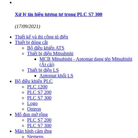
Xử lý tín hiệu tương tự trong PLC S7 300
(17/09/2021)
Thiết kế và thi công tủ điện
Thiết bị đóng cắt
Bộ điều khiển ATS
Thiết bị điện Mitsubishi
MCB Mitsubishi - Aptomat dạng tép Mitsubishi
(Át cài)
Thiết bị điện LS
Aptomat khối LS
Bộ điều khiển PLC
PLC 1200
PLC S7 200
PLC S7 300
Logo
Omron
Mô đun mở rộng
PLC S7 200
PLC S7 300
Màn hình cảm ứng
Siemens