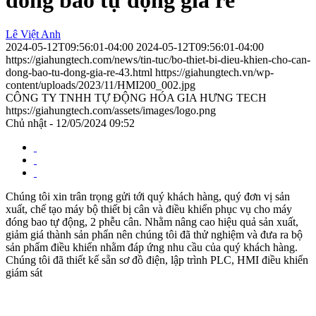
Lê Việt Anh
2024-05-12T09:56:01-04:00
2024-05-12T09:56:01-04:00
https://giahungtech.com/news/tin-tuc/bo-thiet-bi-dieu-khien-cho-can-
dong-bao-tu-dong-gia-re-43.html
https://giahungtech.vn/wp-
content/uploads/2023/11/HMI200_002.jpg
CÔNG TY TNHH TỰ ĐỘNG HÓA GIA HƯNG TECH
https://giahungtech.com/assets/images/logo.png
Chủ nhật - 12/05/2024 09:52
Chúng tôi xin trân trọng gửi tới quý khách hàng, quý đơn vị sản
xuất, chế tạo máy bộ thiết bị cân và điều khiển phục vụ cho máy
đóng bao tự động, 2 phễu cân. Nhằm nâng cao hiệu quả sản xuất,
giảm giá thành sản phẩn nên chúng tôi đã thử nghiệm và đưa ra bộ
sản phẩm điều khiển nhằm đáp ứng nhu cầu của quý khách hàng.
Chúng tôi đã thiết kế sẵn sơ đồ điện, lập trình PLC, HMI điều khiển
giám sát