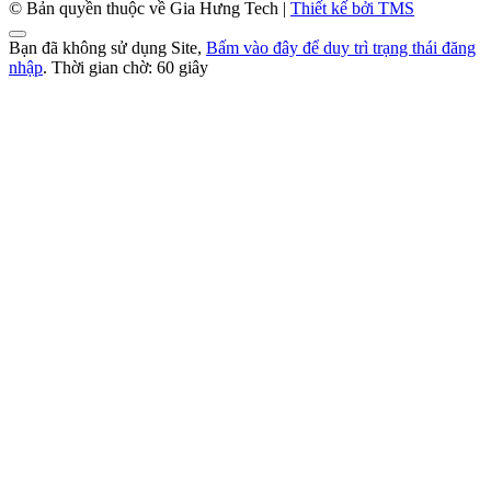
© Bản quyền thuộc về Gia Hưng Tech |
Thiết kế bởi TMS
Bạn đã không sử dụng Site,
Bấm vào đây để duy trì trạng thái đăng
nhập
. Thời gian chờ:
60
giây