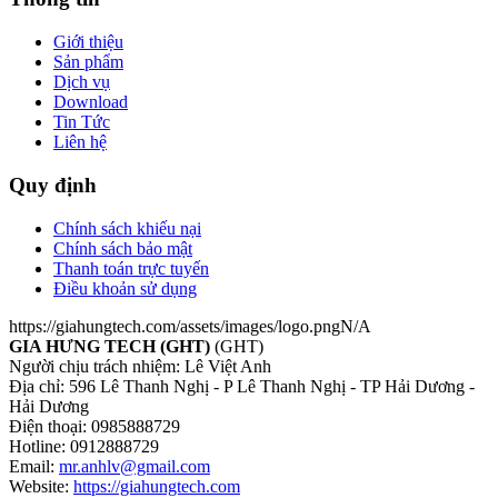
Giới thiệu
Sản phẩm
Dịch vụ
Download
Tin Tức
Liên hệ
Quy định
Chính sách khiếu nại
Chính sách bảo mật
Thanh toán trực tuyến
Điều khoản sử dụng
https://giahungtech.com/assets/images/logo.png
N/A
GIA HƯNG TECH (GHT)
(GHT)
Người chịu trách nhiệm: Lê Việt Anh
Địa chỉ: 596 Lê Thanh Nghị - P Lê Thanh Nghị - TP Hải Dương -
Hải Dương
Điện thoại: 0985888729
Hotline: 0912888729
Email:
mr.anhlv@gmail.com
Website:
https://giahungtech.com