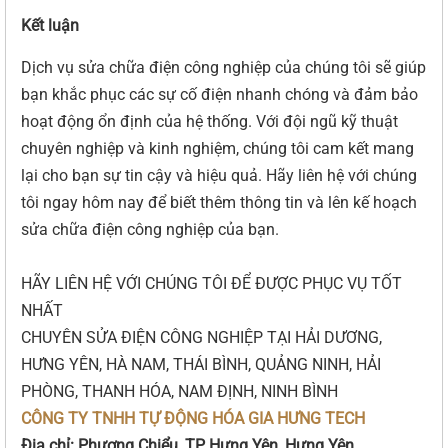
Kết luận
Dịch vụ sửa chữa điện công nghiệp của chúng tôi sẽ giúp
bạn khắc phục các sự cố điện nhanh chóng và đảm bảo
hoạt động ổn định của hệ thống. Với đội ngũ kỹ thuật
chuyên nghiệp và kinh nghiệm, chúng tôi cam kết mang
lại cho bạn sự tin cậy và hiệu quả. Hãy liên hệ với chúng
tôi ngay hôm nay để biết thêm thông tin và lên kế hoạch
sửa chữa điện công nghiệp của bạn.
HÃY LIÊN HỆ VỚI CHÚNG TÔI ĐỂ ĐƯỢC PHỤC VỤ TỐT
NHẤT
CHUYÊN SỬA ĐIỆN CÔNG NGHIỆP TẠI HẢI DƯƠNG,
HƯNG YÊN, HÀ NAM, THÁI BÌNH, QUẢNG NINH, HẢI
PHÒNG, THANH HÓA, NAM ĐỊNH, NINH BÌNH
CÔNG TY TNHH TỰ ĐỘNG HÓA GIA HƯNG TECH
Địa chỉ: Phương Chiểu, TP Hưng Yên, Hưng Yên