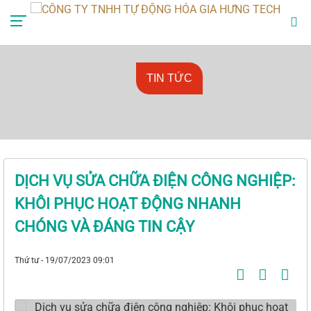
0985888729
mr.anhlv@gmail.com
TIN TỨC
DỊCH VỤ SỬA CHỮA ĐIỆN CÔNG NGHIỆP:
KHÔI PHỤC HOẠT ĐỘNG NHANH
CHÓNG VÀ ĐÁNG TIN CẬY
Thứ tư - 19/07/2023 09:01